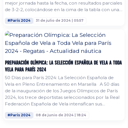
mejor jornada hasta la fecha, con resultados parciales
de 3-2-2, colocándose en la cima de la tabla con una
ventaja de 11 puntos sobre sus inmediatos
#París 2024
31 de julio de 2024 | 05:57
perseguidores, los irlandeses Robert Dickson y Sean
Waddilove. La distancia con los neozelandeses Isaac
McHardie y William McKenzie, que han tenido su peor
día y han...
Preparación Olímpica: La Selección Española de Vela a Toda
Vela para París 2024
50 Días para París 2024: La Selección Española de
Vela en Pleno Entrenamiento en Marsella A 50 días
de la inauguración de los Juegos Olímpicos de París
2024, los trece deportistas seleccionados por la Real
Federación Española de Vela intensifican sus
entrenamientos en Marsella. El equipo, compuesto
#París 2024
08 de junio de 2024 | 18:24
por destacados atletas como Jordi Xammar, Nora
Brugman, Diego Botín y Támara Echegoyen, entre