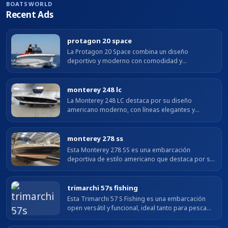
BOATSWORLD
Recent Ads
protagon 20 space
La Protagon 20 Space combina un diseño
deportivo y moderno con comodidad y
funcionalidad a bordo. Su bañera amplia, el
solárium en proa y la plataforma de baño ofrecen
un...
monterey 248 lc
La Monterey 248 LC destaca por su diseño
americano moderno, con líneas elegantes y
deportivas que combinan estilo y funcionalidad. Su
amplia bañera con asientos envolventes,...
monterey 278 ss
Esta Monterey 278 SS es una embarcación
deportiva de estilo americano que destaca por su
diseño elegante, su gran calidad de acabados y su
excelente comportamiento en...
trimarchi 57s fishing
Esta Trimarchi 57 S Fishing es una embarcación
open versátil y funcional, ideal tanto para pesca
como para salidas de día. Equipada con un motor
Selva 100 XSR con solo 20 horas,...