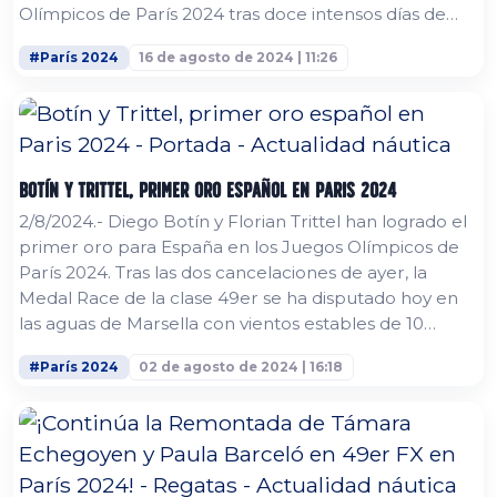
Olímpicos de París 2024 tras doce intensos días de
competición en Marsella, dejando un balance positivo
#París 2024
16 de agosto de 2024 | 11:26
para el equipo español. Diego Botín y Florian Trittel se
colgaron la medalla de oro en la clase 49er, mientras
que Jordi Xammar y Nora Brugman lograron un
meritorio cuarto...
Botín y Trittel, primer oro español en Paris 2024
2/8/2024.- Diego Botín y Florian Trittel han logrado el
primer oro para España en los Juegos Olímpicos de
París 2024. Tras las dos cancelaciones de ayer, la
Medal Race de la clase 49er se ha disputado hoy en
las aguas de Marsella con vientos estables de 10
nudos, condiciones que Botín y Trittel aprovecharon
#París 2024
02 de agosto de 2024 | 16:18
para demostrar su dominio, liderando de principio a
fin. La vela española no conseguía un oro olímpico
desde Londres 2012, con Marina Alabau (RSF) y
Támara Echegoyen,...