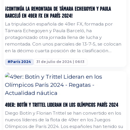
¡Continúa la Remontada de Támara Echegoyen y Paula
Barceló en 49er FX en París 2024!
La tripulación española de 49er FX, formada por
Támara Echegoyen y Paula Barceló, ha
protagonizado otra jornada llena de lucha y
remontada. Con unos parciales de 13-7-5, se colocan
en la décimo cuarta posición de la clasificación
provisional, a tan solo 13 puntos del top ten que se
#París 2024
31 de julio de 2024 | 06:13
clasificará para la Medal Race. ✨
49er: Botín y Trittel Lideran en los Olímpicos París 2024
Diego Botín y Florian Trittel se han convertido en los
nuevos líderes de la flota de 49er en los Juegos
Olímpicos de París 2024. Los españoles han tenido su