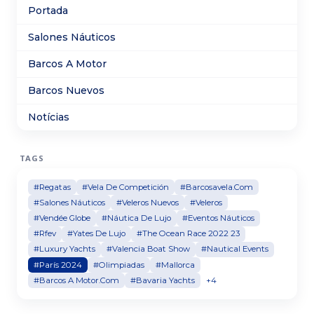
Portada
Salones Náuticos
Barcos A Motor
Barcos Nuevos
Notícias
TAGS
#Regatas
#Vela De Competición
#Barcosavela.Com
#Salones Náuticos
#Veleros Nuevos
#Veleros
#Vendée Globe
#Náutica De Lujo
#Eventos Náuticos
#Rfev
#Yates De Lujo
#The Ocean Race 2022 23
#Luxury Yachts
#Valencia Boat Show
#Nautical Events
#París 2024
#Olimpiadas
#Mallorca
#Barcos A Motor.Com
#Bavaria Yachts
+4