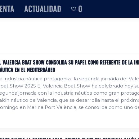
enta
Actualidad
0
l Valencia Boat Show consolida su papel como referente de la in
áutica en el Mediterráneo
a industria náutica protagoniza la segunda jornada del Val
oat Show 2025 El Valencia Boat Show ha celebrado hoy s
egunda jornada con la industria náutica como gran protagon
alón náutico de Valencia, que se desarrolla hasta el próxim
omingo en Marina Port València, se consolida como uno de
rincipales eventos náuticos del Mediterráneo, reuniendo a
rofesionales, empresas y aficionados al mar. Encuentro
mpresarial y jornadas profesionales Durante el...