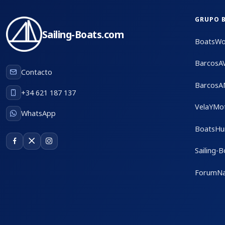
GRUPO 
Sailing-Boats.com
BoatsWo
BarcosA
Contacto
BarcosA
+34 621 187 137
VelaYMo
WhatsApp
BoatsHu
Sailing-
ForumNa