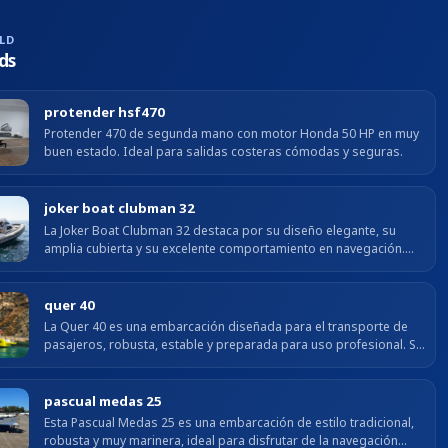
LD
ds
protender hsf470
Protender 470 de segunda mano con motor Honda 50 HP en muy
buen estado. Ideal para salidas costeras cómodas y seguras.
joker boat clubman 32
La Joker Boat Clubman 32 destaca por su diseño elegante, su
amplia cubierta y su excelente comportamiento en navegación.
Con una eslora de 9,51 m y una manga de 3,26 m, ofrece...
quer 40
La Quer 40 es una embarcación diseñada para el transporte de
pasajeros, robusta, estable y preparada para uso profesional. Su
construcción sólida y su excelente comportamiento...
pascual medas 25
Esta Pascual Medas 25 es una embarcación de estilo tradicional,
robusta y muy marinera, ideal para disfrutar de la navegación