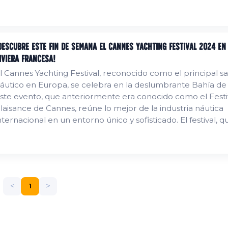
ás importantes de la industria náutica mundial, mantenién
 su objetivo original: satisfacer las expectativas tanto de los
isitantes...
Descubre este fin de semana el Cannes Yachting Festival 2024 en
iviera Francesa!
l Cannes Yachting Festival, reconocido como el principal s
áutico en Europa, se celebra en la deslumbrante Bahía de
ste evento, que anteriormente era conocido como el Festiv
laisance de Cannes, reúne lo mejor de la industria náutica
nternacional en un entorno único y sofisticado. El festival, q
ugar en dos puertos excepcionales de la Riviera Francesa, 
ort y Port Pierre Canto, es el escenario perfecto para que
xpositores y...
<
>
1