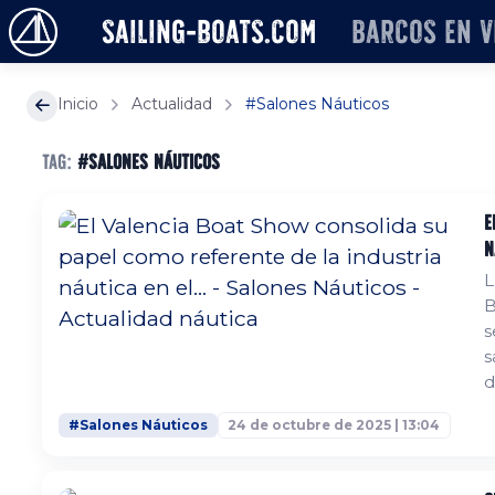
sailing-boats.com
Barcos en v
Inicio
Actualidad
#Salones Náuticos
Tag:
#Salones Náuticos
E
n
L
B
s
s
d
p
#Salones Náuticos
24 de octubre de 2025 | 13:04
p
e