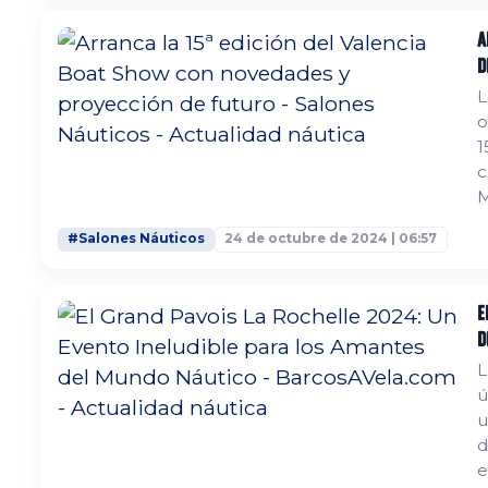
A
d
L
o
1
c
M
y 
#Salones Náuticos
24 de octubre de 2024 | 06:57
c
C
E
d
L
ú
u
d
e