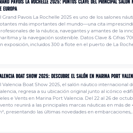
rand Pavois La Rochelle 2025: Puntos Clave del Principal Salón 
e Europa
l Grand Pavois La Rochelle 2025 es uno de los salones náut
lotantes más importantes del mundo—una cita imprescindi
rofesionales de la náutica, navegantes y amantes de la inn
rítima y la navegación sostenible. Datos Clave & Cifras 700 barcos
n exposición, incluidos 300 a flote en el puerto de La Roch
e 800 marcas internacionales de la industria náutica france
uropea. Se esperan más de 70.000 visitantes en seis días.
lrededor...
alencia Boat Show 2025: Descubre el Salón en Marina Port Valen
l Valencia Boat Show 2025, el salón náutico internacional 
alencia, regresa a su ubicación original junto al icónico edifi
eles e Vents en Marina Port Valencia. Del 22 al 26 de octub
vento reunirá a las principales marcas náuticas en más de
², presentando las últimas novedades en embarcaciones,
ecnología y servicios náuticos. Tres grandes zonas para todo
úblicos El certamen se distribuirá en tres áreas diferencia
atisfacer los...