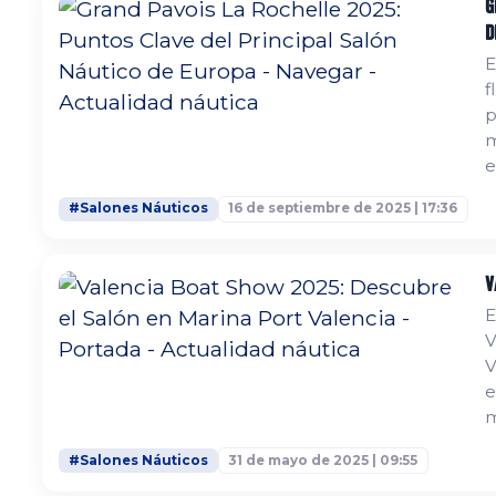
G
d
E
f
p
ma
e
d
#Salones Náuticos
16 de septiembre de 2025 | 17:36
e
A
V
E
V
V
e
m
t
#Salones Náuticos
31 de mayo de 2025 | 09:55
p
s