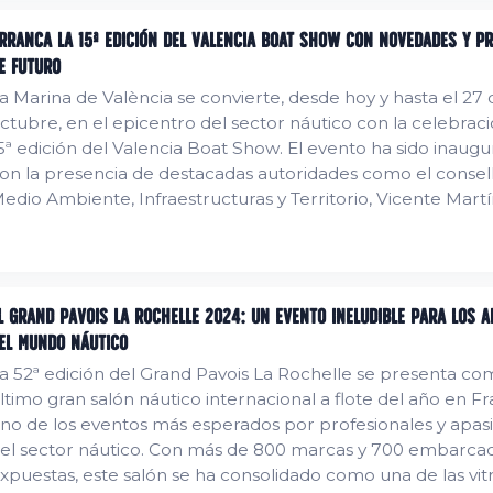
rranca la 15ª edición del Valencia Boat Show con novedades y p
e futuro
a Marina de València se convierte, desde hoy y hasta el 27 
ctubre, en el epicentro del sector náutico con la celebraci
5ª edición del Valencia Boat Show. El evento ha sido inaug
on la presencia de destacadas autoridades como el consel
edio Ambiente, Infraestructuras y Territorio, Vicente Mart
la directora del certamen, Isabel Gil. Innovación y economía azul
omo protagonistas Uno de los ejes centrales de esta edición
ongreso...
l Grand Pavois La Rochelle 2024: Un Evento Ineludible para los 
el Mundo Náutico
a 52ª edición del Grand Pavois La Rochelle se presenta co
ltimo gran salón náutico internacional a flote del año en Fra
no de los eventos más esperados por profesionales y apas
el sector náutico. Con más de 800 marcas y 700 embarca
xpuestas, este salón se ha consolidado como una de las vit