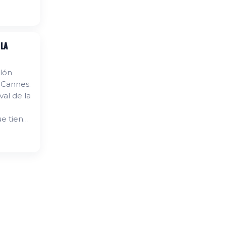
dose fiel
 la
alón
 Cannes.
al de la
ue tiene
Vieux