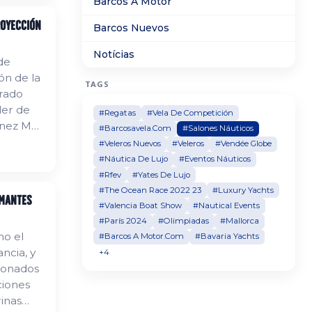
Barcos A Motor
royección
Barcos Nuevos
Notícias
de
ón de la
TAGS
urado
ler de
#Regatas
#Vela De Competición
ínez Mus,
#Barcosavela.Com
#Salones Náuticos
#Veleros Nuevos
#Veleros
#Vendée Globe
 es el II
#Náutica De Lujo
#Eventos Náuticos
#Rfev
#Yates De Lujo
#The Ocean Race 2022 23
#Luxury Yachts
Amantes
#Valencia Boat Show
#Nautical Events
#París 2024
#Olimpiadas
#Mallorca
mo el
#Barcos A Motor.Com
#Bavaria Yachts
ncia, y
+4
ionados
ciones
rinas