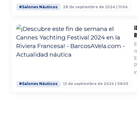
m
#Salones Náuticos
28 de septiembre de 2024 | 11:04
a
v
¡
R
E
n
E
P
i
l
#Salones Náuticos
12 de septiembre de 2024 | 06:05
P
e